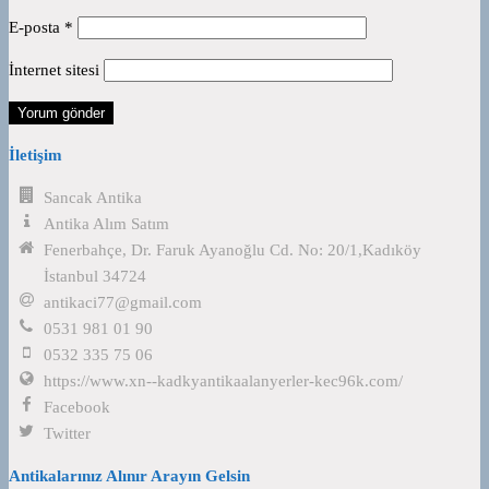
E-posta
*
İnternet sitesi
İletişim
Sancak Antika
Antika Alım Satım
Fenerbahçe, Dr. Faruk Ayanoğlu Cd. No: 20/1,Kadıköy
İstanbul 34724
antikaci77@gmail.com
0531 981 01 90
0532 335 75 06
https://www.xn--kadkyantikaalanyerler-kec96k.com/
Facebook
Twitter
Antikalarınız Alınır Arayın Gelsin