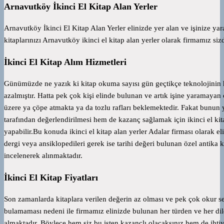
Arnavutköy İkinci El Kitap Alan Yerler
Arnavutköy İkinci El Kitap Alan Yerler elinizde yer alan ve işinize ya
kitaplarınızı Arnavutköy ikinci el kitap alan yerler olarak firmamız si
İkinci El Kitap Alım Hizmetleri
Günümüzde ne yazık ki kitap okuma sayısı gün geçtikçe teknolojinin ha
azalmıştır. Hatta pek çok kişi elinde bulunan ve artık işine yaramayan
üzere ya çöpe atmakta ya da tozlu rafları beklemektedir. Fakat bunun y
tarafından değerlendirilmesi hem de kazanç sağlamak için ikinci el kit
yapabilir.Bu konuda ikinci el kitap alan yerler Adalar firması olarak e
dergi veya ansiklopedileri gerek ise tarihi değeri bulunan özel antika 
incelenerek alınmaktadır.
İkinci El Kitap Fiyatları
Son zamanlarda kitaplara verilen değerin az olması ve pek çok okur seve
bulamaması nedeni ile firmamız elinizde bulunan her türden ve her dild
almaktadır. Böylece hem siz bu işten kazançlı olacaksınız hem de ihtiya