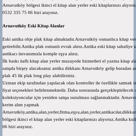
Arnavutköy bölgesi ikinci el kitap alan yerler eski kitaplarınızı alıyor
0532 335 75 06 bizi arayınız.
Arnavutköy Eski Kitap Alanlar
Eski antika obje plak kitap almaktadır.Arnavutköy osmanlıca kitap v
getirebilir.Antika plak osmanlı evrak alırız.Antika eski kitap sahafiye t
antikacı ünvanımızla komple eşya alırız.
İlk baskı itaflı kitap alan yerler muzayede hizmetleri el yazma kita
satışda birşey alacaksanız antika dükkanı Arnavutköy gelip buradan a
plak 45 lik plak long play alabilirsiniz.
Uzman ekip tarafından yapılacak olan kontroller ile özellikle satmak is
fiyat seçenekleri belirlenmektedir. Daha sonrasında gerçekleştirilecek o
koleksiyoncular için yeniden satışa sunulması sağlanmaktadır. Arnavu
kerim alım yapmak
Arnavutköy,antika,alan,yerler,firma,eşya,alan,yerler,antikacılar,dükka
bölgesi ikinci el kitap alan yerler eski kitaplarınızı alıyoruz.Antika k
06 bizi arayınız.