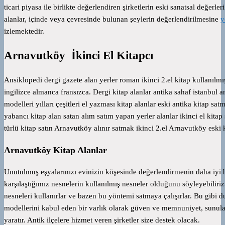
ticari piyasa ile birlikte değerlendiren şirketlerin eski sanatsal değerler
alanlar, içinde veya çevresinde bulunan şeylerin değerlendirilmesine
y
izlemektedir.
Arnavutköy İkinci El Kitapcı
Ansiklopedi dergi gazete alan yerler roman ikinci 2.el kitap kullanılmı
ingilizce almanca fransızca. Dergi kitap alanlar antika sahaf istanbul an
modelleri yılları çeşitleri el yazması kitap alanlar eski antika kitap sat
yabancı kitap alan satan alım satım yapan yerler alanlar ikinci el kitap 
türlü kitap satın Arnavutköy alınır satmak ikinci 2.el Arnavutköy eski k
Arnavutköy Kitap Alanlar
Unutulmuş eşyalarınızı evinizin köşesinde değerlendirmenin daha iyi 
karşılaştığımız nesnelerin kullanılmış nesneler olduğunu söyleyebiliriz
nesneleri kullanırlar ve bazen bu yöntemi satmaya çalışırlar. Bu gibi d
modellerini kabul eden bir varlık olarak güven ve memnuniyet, sunulan f
yaratır. Antik ilçelere hizmet veren şirketler size destek olacak.