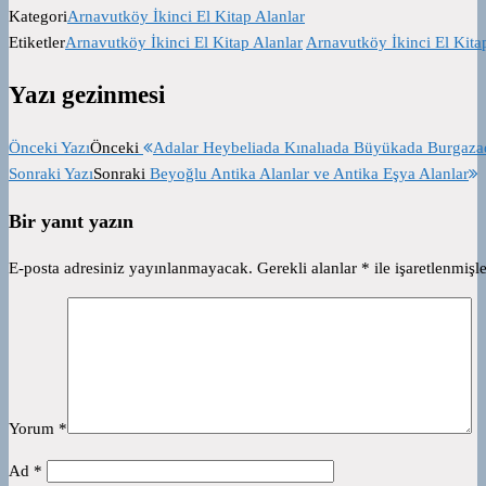
Kategori
Arnavutköy İkinci El Kitap Alanlar
Etiketler
Arnavutköy İkinci El Kitap Alanlar
Arnavutköy İkinci El Kita
Yazı gezinmesi
Önceki Yazı
Önceki
Adalar Heybeliada Kınalıada Büyükada Burgaza
Sonraki Yazı
Sonraki
Beyoğlu Antika Alanlar ve Antika Eşya Alanlar
Bir yanıt yazın
E-posta adresiniz yayınlanmayacak.
Gerekli alanlar
*
ile işaretlenmişle
Yorum
*
Ad
*