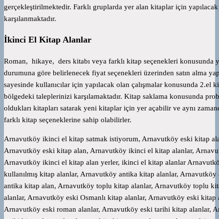
gerçekleştirilmektedir. Farklı gruplarda yer alan kitaplar için yapılacak 
karşılanmaktadır.
İkinci El Kitap Alanlar
Roman, hikaye, ders kitabı veya farklı kitap seçenekleri konusunda ya
durumuna göre belirlenecek fiyat seçenekleri üzerinden satın alma ya
sayesinde kullanıcılar için yapılacak olan çalışmalar konusunda 2.el k
bölgedeki taleplerinizi karşılamaktadır. Kitap saklama konusunda pro
oldukları kitapları satarak yeni kitaplar için yer açabilir ve aynı zama
farklı kitap seçeneklerine sahip olabilirler.
Arnavutköy ikinci el kitap satmak istiyorum, Arnavutköy eski kitap ala
Arnavutköy eski kitap alan, Arnavutköy ikinci el kitap alanlar, Arnavut
Arnavutköy ikinci el kitap alan yerler, ikinci el kitap alanlar Arnavut
kullanılmış kitap alanlar, Arnavutköy antika kitap alanlar, Arnavutköy 
antika kitap alan, Arnavutköy toplu kitap alanlar, Arnavutköy toplu ki
alanlar, Arnavutköy eski Osmanlı kitap alanlar, Arnavutköy eski kitap a
Arnavutköy eski roman alanlar, Arnavutköy eski tarihi kitap alanlar, A