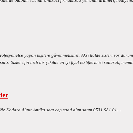
illerde olabilir. Avcılar antikacı firmamızda yer alan ürünleri, hediyel
i profesyonelce yapan kişilere güvenmelisiniz. Aksi halde sizleri zor d
niz. Sizler için hızlı bir şekilde en iyi fiyat tekliflerimizi sunarak, m
ler
r Ne Kadara Alınır Antika saat cep saati alım satım 0531 981 01…