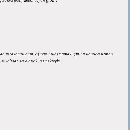
ik, koleksiyon, dekorasyon gibi…
urumda bırakacak olan kişilere bulaşmamak için bu konuda uzman
emnun kalmanıza olanak vermekteyiz.