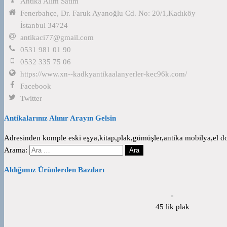
Antika Alım Satım
Fenerbahçe, Dr. Faruk Ayanoğlu Cd. No: 20/1,Kadıköy
İstanbul 34724
antikaci77@gmail.com
0531 981 01 90
0532 335 75 06
https://www.xn--kadkyantikaalanyerler-kec96k.com/
Facebook
Twitter
Antikalarınız Alınır Arayın Gelsin
Adresinden komple eski eşya,kitap,plak,gümüşler,antika mobilya,el dok
Arama:
Aldığımız Ürünlerden Bazıları
45 lik plak