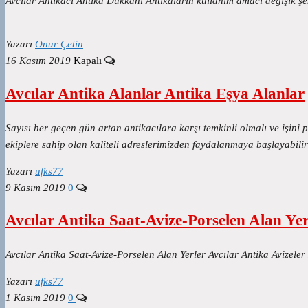
Avcılar Antikacı Antika Dükkanı Antikaların kullanım amacı değişik şek
Yazarı
Onur Çetin
16 Kasım 2019
Kapalı
Avcılar Antika Alanlar Antika Eşya Alanlar
Sayısı her geçen gün artan antikacılara karşı temkinli olmalı ve işin
ekiplere sahip olan kaliteli adreslerimizden faydalanmaya başlayabilirsi
Yazarı
ufks77
9 Kasım 2019
0
Avcılar Antika Saat-Avize-Porselen Alan Yer
Avcılar Antika Saat-Avize-Porselen Alan Yerler Avcılar Antika Avizele
Yazarı
ufks77
1 Kasım 2019
0