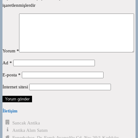
işaretlenmişlerdir
Yorum
*
Ad
*
E-posta
*
İnternet sitesi
İletişim
Sancak Antika
Antika Alım Satım
Fenerbahçe, Dr. Faruk Ayanoğlu Cd. No: 20/1,Kadıköy