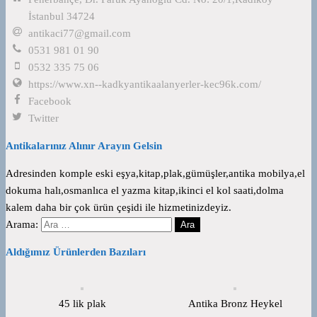
İstanbul 34724
antikaci77@gmail.com
0531 981 01 90
0532 335 75 06
https://www.xn--kadkyantikaalanyerler-kec96k.com/
Facebook
Twitter
Antikalarınız Alınır Arayın Gelsin
Adresinden komple eski eşya,kitap,plak,gümüşler,antika mobilya,el
dokuma halı,osmanlıca el yazma kitap,ikinci el kol saati,dolma
kalem daha bir çok ürün çeşidi ile hizmetinizdeyiz.
Arama:
Aldığımız Ürünlerden Bazıları
45 lik plak
Antika Bronz Heykel