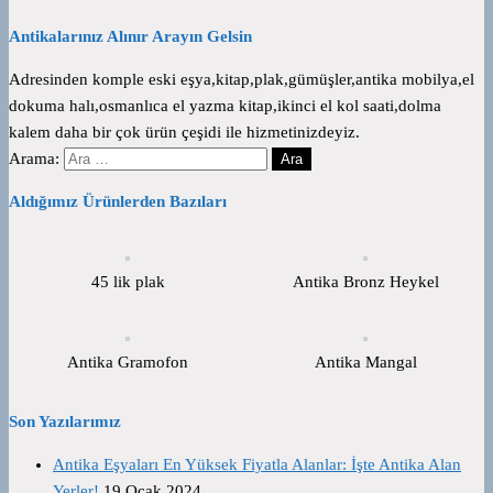
Antikalarınız Alınır Arayın Gelsin
Adresinden komple eski eşya,kitap,plak,gümüşler,antika mobilya,el
dokuma halı,osmanlıca el yazma kitap,ikinci el kol saati,dolma
kalem daha bir çok ürün çeşidi ile hizmetinizdeyiz.
Arama:
Aldığımız Ürünlerden Bazıları
45 lik plak
Antika Bronz Heykel
Antika Gramofon
Antika Mangal
Son Yazılarımız
Antika Eşyaları En Yüksek Fiyatla Alanlar: İşte Antika Alan
Yerler!
19 Ocak 2024