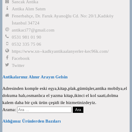
Sancak Antika
Antika Alım Satım
Fenerbahçe, Dr. Faruk Ayanoğlu Cd. No: 20/1,Kadıköy
İstanbul 34724
antikaci77@gmail.com
0531 981 01 90
0532 335 75 06
https://www.xn--kadkyantikaalanyerler-kec96k.com/
Facebook
Twitter
Antikalarınız Alınır Arayın Gelsin
Adresinden komple eski eşya,kitap,plak,gümüşler,antika mobilya,el
dokuma halı,osmanlıca el yazma kitap,ikinci el kol saati,dolma
kalem daha bir çok ürün çeşidi ile hizmetinizdeyiz.
Arama:
Aldığımız Ürünlerden Bazıları