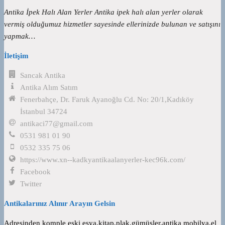
Antika İpek Halı Alan Yerler Antika ipek halı alan yerler olarak
vermiş olduğumuz hizmetler sayesinde ellerinizde bulunan ve satışını
yapmak…
İletişim
Sancak Antika
Antika Alım Satım
Fenerbahçe, Dr. Faruk Ayanoğlu Cd. No: 20/1,Kadıköy
İstanbul 34724
antikaci77@gmail.com
0531 981 01 90
0532 335 75 06
https://www.xn--kadkyantikaalanyerler-kec96k.com/
Facebook
Twitter
Antikalarınız Alınır Arayın Gelsin
Adresinden komple eski eşya,kitap,plak,gümüşler,antika mobilya,el