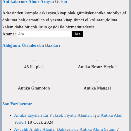
Antikalarınız Alınır Arayın Gelsin
Adresinden komple eski eşya,kitap,plak,gümüşler,antika mobilya,el
dokuma halı,osmanlıca el yazma kitap,ikinci el kol saati,dolma
kalem daha bir çok ürün çeşidi ile hizmetinizdeyiz.
Arama:
Aldığımız Ürünlerden Bazıları
45 lik plak
Antika Bronz Heykel
Antika Gramofon
Antika Mangal
Son Yazılarımız
Antika Eşyaları En Yüksek Fiyatla Alanlar: İşte Antika Alan
Yerler!
19 Ocak 2024
Ayvalık Antika Alanlar Balıkesir de Antika Alımı Satımı
7