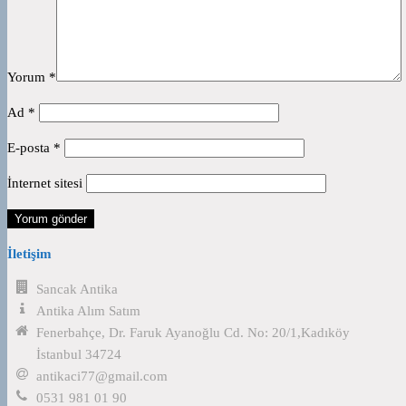
Yorum
*
Ad
*
E-posta
*
İnternet sitesi
İletişim
Sancak Antika
Antika Alım Satım
Fenerbahçe, Dr. Faruk Ayanoğlu Cd. No: 20/1,Kadıköy
İstanbul 34724
antikaci77@gmail.com
0531 981 01 90