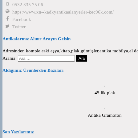
0532 335 75 06
https://www.xn--kadkyantikaalanyerler-kec96k.com/
Facebook
Twitter
Antikalarınız Alınır Arayın Gelsin
Adresinden komple eski eşya,kitap,plak,gümüşler,antika mobilya,el dok
Arama:
Aldığımız Ürünlerden Bazıları
45 lik plak
Antika Gramofon
Son Yazılarımız