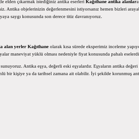
zde elden çıkarmak istediğiniz antika eserleri
Kağıthane antika alanlar
a
niz. Antika objelerinizin değerlenmesini istiyorsanız hemen bizleri arayab
şyaya saygı konusunda son derece titiz davranıyoruz.
a alan yerler Kağıthane
olarak kısa sürede eksperimiz inceleme yapıyor
şyalar maneviyat yüklü olması nedeniyle fiyat konusunda pahalı eselerdi
nuyoruz. Antika eşya, değerli eski eşyalardır. Eşyaların antika değeri
ü bir kişiye ya da tarihsel zamana ait olabilir. İyi şekilde korunmuş anti