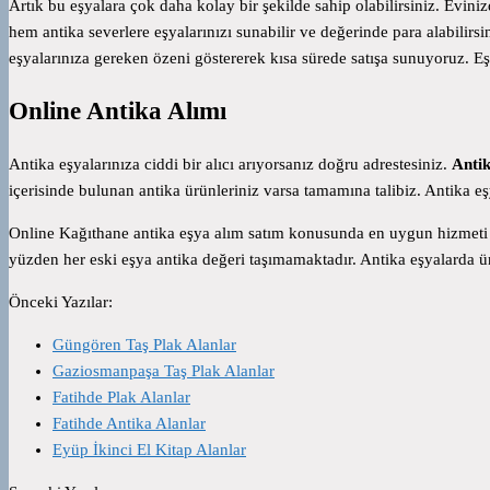
Artık bu eşyalara çok daha kolay bir şekilde sahip olabilirsiniz. Evini
hem antika severlere eşyalarınızı sunabilir ve değerinde para alabilirsi
eşyalarınıza gereken özeni göstererek kısa sürede satışa sunuyoruz. E
Online Antika Alımı
Antika eşyalarınıza ciddi bir alıcı arıyorsanız doğru adrestesiniz.
Antik
içerisinde bulunan antika ürünleriniz varsa tamamına talibiz. Antika e
Online Kağıthane antika eşya alım satım konusunda en uygun hizmeti su
yüzden her eski eşya antika değeri taşımamaktadır. Antika eşyalarda ünl
Önceki Yazılar:
Güngören Taş Plak Alanlar
Gaziosmanpaşa Taş Plak Alanlar
Fatihde Plak Alanlar
Fatihde Antika Alanlar
Eyüp İkinci El Kitap Alanlar