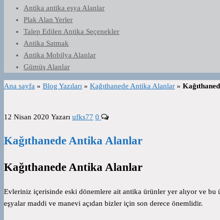
Antika antika eşya Alanlar
Plak Alan Yerler
Talep Edilen Antika Seçenekler
Antika Satmak
Antika Mobilya Alanlar
Gümüş Alanlar
Ana sayfa
»
Blog Yazıları
»
Kağıthanede Antika Alanlar
»
Kağıthaned
12 Nisan 2020
Yazarı
ufks77
0
Kağıthanede Antika Alanlar
Kağıthanede Antika Alanlar
Evleriniz içerisinde eski dönemlere ait antika ürünler yer alıyor ve bu 
eşyalar maddi ve manevi açıdan bizler için son derece önemlidir.