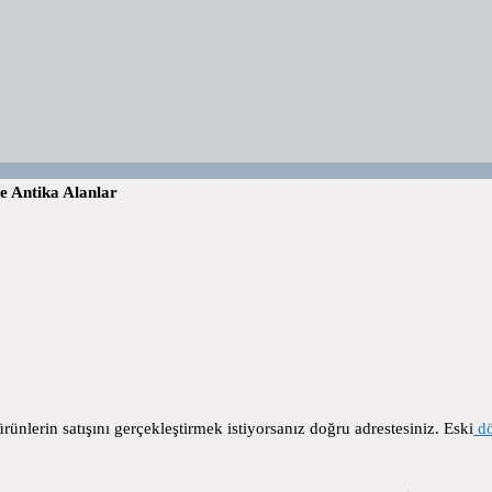
e Antika Alanlar
ürünlerin satışını gerçekleştirmek istiyorsanız doğru adrestesiniz. Eski
dö