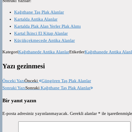
Sonraki Yazılar:
Kağıthane Taş Plak Alanlar
Kartalda Antika Alanlar
Kartalda Plak Alan Yerler Plak Alımı
Kartal İkinci El Kitap Alanlar
Küçükçekmecede Antika Alanlar
Kategori
Kağıthanede Antika Alanlar
Etiketler
Kağıthanede Antika Alanl
Yazı gezinmesi
Önceki Yazı
Önceki
Güngören Taş Plak Alanlar
Sonraki Yazı
Sonraki
Kağıthane Taş Plak Alanlar
Bir yanıt yazın
E-posta adresiniz yayınlanmayacak.
Gerekli alanlar
*
ile işaretlenmişle