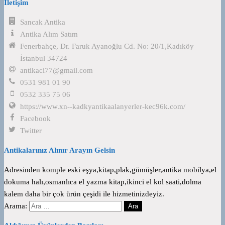
İletişim
Sancak Antika
Antika Alım Satım
Fenerbahçe, Dr. Faruk Ayanoğlu Cd. No: 20/1,Kadıköy
İstanbul 34724
antikaci77@gmail.com
0531 981 01 90
0532 335 75 06
https://www.xn--kadkyantikaalanyerler-kec96k.com/
Facebook
Twitter
Antikalarınız Alınır Arayın Gelsin
Adresinden komple eski eşya,kitap,plak,gümüşler,antika mobilya,el
dokuma halı,osmanlıca el yazma kitap,ikinci el kol saati,dolma
kalem daha bir çok ürün çeşidi ile hizmetinizdeyiz.
Arama: