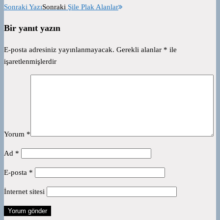
Sonraki Yazı
Sonraki
Şile Plak Alanlar
Bir yanıt yazın
E-posta adresiniz yayınlanmayacak.
Gerekli alanlar
*
ile
işaretlenmişlerdir
Yorum
*
Ad
*
E-posta
*
İnternet sitesi