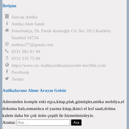
İletişim
Sancak Antika
Antika Alım Satım
Fenerbahçe, Dr. Faruk Ayanoğlu Cd. No: 20/1,Kadıköy
İstanbul 34724
antikaci77@gmail.com
0531 981 01 90
0532 335 75 06
https://www.xn--kadkyantikaalanyerler-kec96k.com/
Facebook
Twitter
Antikalarınız Alınır Arayın Gelsin
Adresinden komple eski eşya,kitap,plak,gümüşler,antika mobilya,el
dokuma halı,osmanlıca el yazma kitap,ikinci el kol saati,dolma
kalem daha bir çok ürün çeşidi ile hizmetinizdeyiz.
Arama: