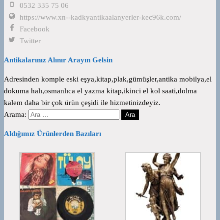
0532 335 75 06
https://www.xn--kadkyantikaalanyerler-kec96k.com/
Facebook
Twitter
Antikalarınız Alınır Arayın Gelsin
Adresinden komple eski eşya,kitap,plak,gümüşler,antika mobilya,el
dokuma halı,osmanlıca el yazma kitap,ikinci el kol saati,dolma
kalem daha bir çok ürün çeşidi ile hizmetinizdeyiz.
Arama:
Aldığımız Ürünlerden Bazıları