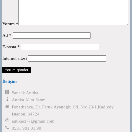
Yorum
*
Ad
*
E-posta
*
İnternet sitesi
İletişim
Sancak Antika
Antika Alım Satım
Fenerbahçe, Dr. Faruk Ayanoğlu Cd. No: 20/1,Kadıköy
İstanbul 34724
antikaci77@gmail.com
0531 981 01 90