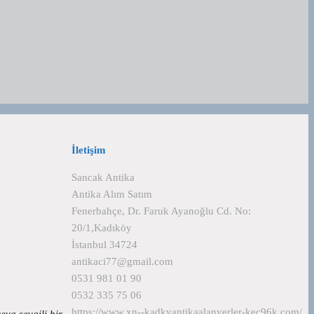
İletişim
Sancak Antika
Antika Alım Satım
Fenerbahçe, Dr. Faruk Ayanoğlu Cd. No:
20/1,Kadıköy
İstanbul 34724
antikaci77@gmail.com
0531 981 01 90
0532 335 75 06
https://www.xn--kadkyantikaalanyerler-kec96k.com/
veya sevgili bir…