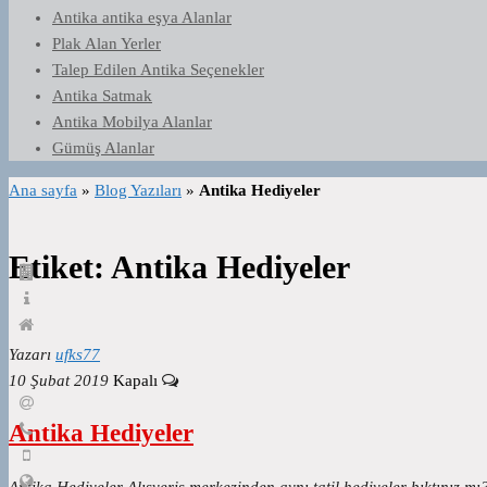
Antika antika eşya Alanlar
Plak Alan Yerler
Talep Edilen Antika Seçenekler
Antika Satmak
Antika Mobilya Alanlar
Gümüş Alanlar
Ana sayfa
»
Blog Yazıları
»
Antika Hediyeler
Etiket:
Antika Hediyeler
Yazarı
ufks77
10 Şubat 2019
Kapalı
Antika Hediyeler
Antika Hediyeler Alışveriş merkezinden aynı tatil hediyeler bıktınız mı?