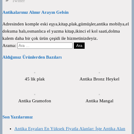
Twitter
Antikalarınız Alınır Arayın Gelsin
Adresinden komple eski eşya,kitap,plak,gümüşler,antika mobilya,el
dokuma halı,osmanlıca el yazma kitap,ikinci el kol saati,dolma
kalem daha bir çok ürün çeşidi ile hizmetinizdeyiz.
Arama:
Aldığımız Ürünlerden Bazıları
45 lik plak
Antika Bronz Heykel
Antika Gramofon
Antika Mangal
Son Yazılarımız
Antika Eşyaları En Yüksek Fiyatla Alanlar: İşte Antika Alan