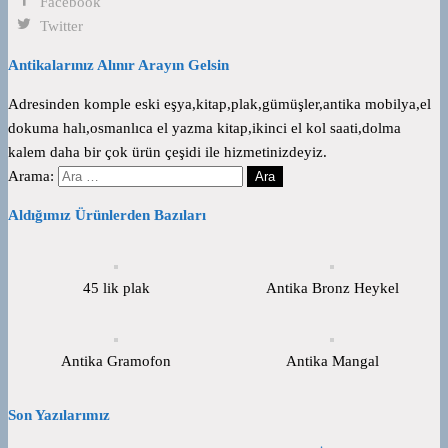
Facebook
Twitter
Antikalarınız Alınır Arayın Gelsin
Adresinden komple eski eşya,kitap,plak,gümüşler,antika mobilya,el
dokuma halı,osmanlıca el yazma kitap,ikinci el kol saati,dolma
kalem daha bir çok ürün çeşidi ile hizmetinizdeyiz.
Arama:
Aldığımız Ürünlerden Bazıları
45 lik plak
Antika Bronz Heykel
Antika Gramofon
Antika Mangal
Son Yazılarımız