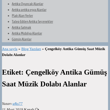
Antika Oyuncak Alanlar
Antika antika eşya Alanlar
Plak Alan Yerler
Talep Edilen Antika Seçenekler
Antika Satmak
Antika Mobilya Alanlar
Gümüş Alanlar
Ana sayfa
»
Blog Yazıları
»
Çengelköy Antika Gümüş Saat Müzik
Dolabı Alanlar
Etiket:
Çengelköy Antika Gümüş
Saat Müzik Dolabı Alanlar
Yazarı
ufks77
11 Mart 2019
Kapalı