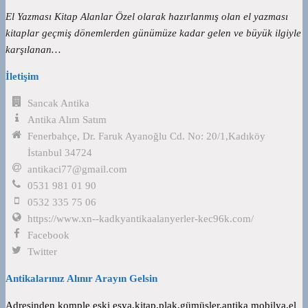
El Yazması Kitap Alanlar Özel olarak hazırlanmış olan el yazması
kitaplar geçmiş dönemlerden günümüze kadar gelen ve büyük ilgiyle
karşılanan…
İletişim
Sancak Antika
Antika Alım Satım
Fenerbahçe, Dr. Faruk Ayanoğlu Cd. No: 20/1,Kadıköy
İstanbul 34724
antikaci77@gmail.com
0531 981 01 90
0532 335 75 06
https://www.xn--kadkyantikaalanyerler-kec96k.com/
Facebook
Twitter
Antikalarınız Alınır Arayın Gelsin
Adresinden komple eski eşya,kitap,plak,gümüşler,antika mobilya,el