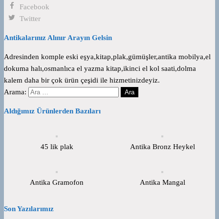
Facebook
Twitter
Antikalarınız Alınır Arayın Gelsin
Adresinden komple eski eşya,kitap,plak,gümüşler,antika mobilya,el
dokuma halı,osmanlıca el yazma kitap,ikinci el kol saati,dolma
kalem daha bir çok ürün çeşidi ile hizmetinizdeyiz.
Arama:
Aldığımız Ürünlerden Bazıları
45 lik plak
Antika Bronz Heykel
Antika Gramofon
Antika Mangal
Son Yazılarımız