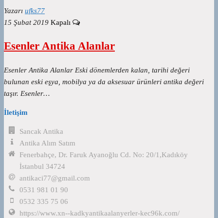
Yazarı
ufks77
15 Şubat 2019
Kapalı
Esenler Antika Alanlar
Esenler Antika Alanlar Eski dönemlerden kalan, tarihi değeri
bulunan eski eşya, mobilya ya da aksesuar ürünleri antika değeri
taşır. Esenler…
İletişim
Sancak Antika
Antika Alım Satım
Fenerbahçe, Dr. Faruk Ayanoğlu Cd. No: 20/1,Kadıköy
İstanbul 34724
antikaci77@gmail.com
0531 981 01 90
0532 335 75 06
https://www.xn--kadkyantikaalanyerler-kec96k.com/