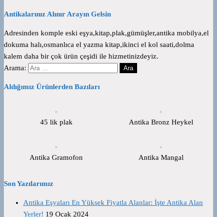
Antikalarınız Alınır Arayın Gelsin
Adresinden komple eski eşya,kitap,plak,gümüşler,antika mobilya,el
dokuma halı,osmanlıca el yazma kitap,ikinci el kol saati,dolma
kalem daha bir çok ürün çeşidi ile hizmetinizdeyiz.
Arama:
Aldığımız Ürünlerden Bazıları
45 lik plak
Antika Bronz Heykel
Antika Gramofon
Antika Mangal
Son Yazılarımız
Antika Eşyaları En Yüksek Fiyatla Alanlar: İşte Antika Alan
Yerler!
19 Ocak 2024