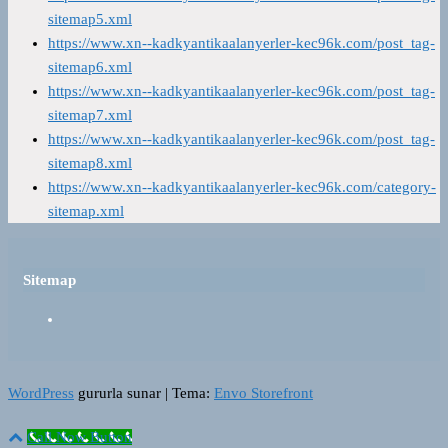
sitemap5.xml
https://www.xn--kadkyantikaalanyerler-kec96k.com/post_tag-
sitemap6.xml
https://www.xn--kadkyantikaalanyerler-kec96k.com/post_tag-
sitemap7.xml
https://www.xn--kadkyantikaalanyerler-kec96k.com/post_tag-
sitemap8.xml
https://www.xn--kadkyantikaalanyerler-kec96k.com/category-
sitemap.xml
Sitemap
WordPress
gururla sunar
|
Tema:
Envo Storefront
Call Now Button