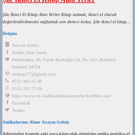
Şile İkinci El Kitap Alan Yerler Kitap satmak, ikinci el olarak
değerlendirilmesini sağlamak son derece kolay. Şile ikinci el kitap…
İletişim
Sancak Antika
Antika Alım Satım
Fenerbahçe, Dr. Faruk Ayanoğlu Cd. No: 20/1,Kadıköy
İstanbul 34724
antikaci77@gmail.com
0531 981 01 90
0532 335 75 06
https://www.xn--kadkyantikaalanyerler-kec96k.com/
Facebook
Twitter
Antikalarınız Alınır Arayın Gelsin
Adresinden komple eski eşya,kitap,plak,gümüşler,antika mobilya,el