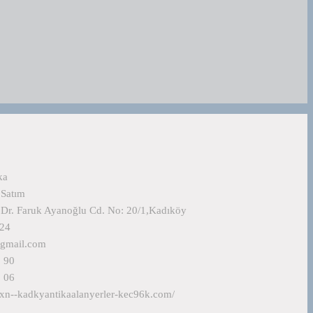
ka
 Satım
 Dr. Faruk Ayanoğlu Cd. No: 20/1,Kadıköy
724
@gmail.com
 90
 06
.xn--kadkyantikaalanyerler-kec96k.com/