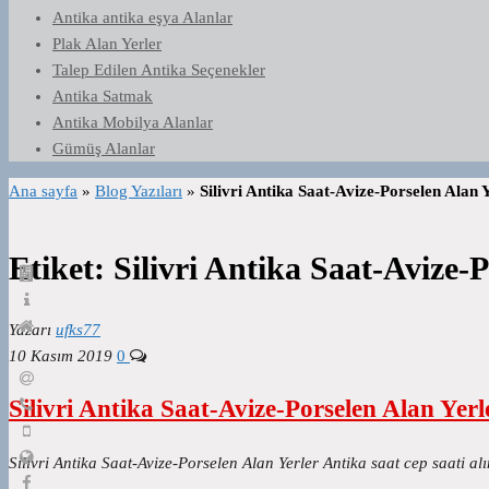
Antika antika eşya Alanlar
Plak Alan Yerler
Talep Edilen Antika Seçenekler
Antika Satmak
Antika Mobilya Alanlar
Gümüş Alanlar
Ana sayfa
»
Blog Yazıları
»
Silivri Antika Saat-Avize-Porselen Alan 
Etiket:
Silivri Antika Saat-Avize-
Yazarı
ufks77
10 Kasım 2019
0
Silivri Antika Saat-Avize-Porselen Alan Yerl
Silivri Antika Saat-Avize-Porselen Alan Yerler Antika saat cep saati 