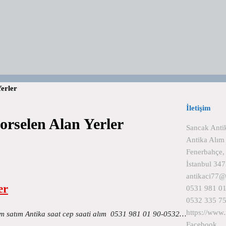
Yerler
İletişim
Porselen Alan Yerler
Sancak Anti
Antika Alım
Fenerbahçe,
İstanbul 34
antikaci77
er
0531 981 01
0532 335 75
https://www
alım satım Antika saat cep saati alım 0531 981 01 90-0532…
Facebook