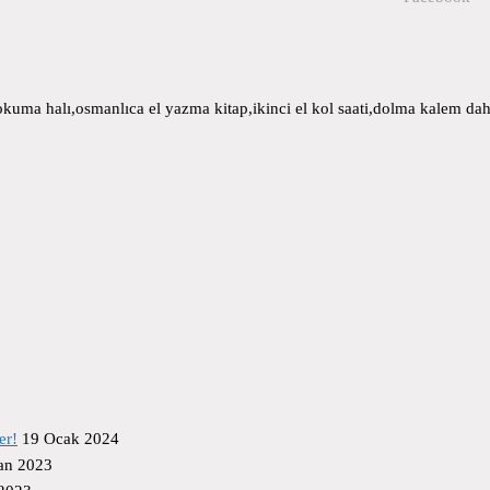
uma halı,osmanlıca el yazma kitap,ikinci el kol saati,dolma kalem daha
er!
19 Ocak 2024
an 2023