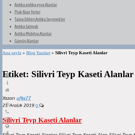
Antika antika eşya Alanlar
Plak Alan Yerler
Talep Edilen Antika Seçenekler
Antika Satmak
Antika Mobilya Alanlar
Gümüş Alanlar
Ana sayfa
»
Blog Yazıları
»
Silivri Teyp Kaseti Alanlar
Etiket:
Silivri Teyp Kaseti Alanlar
Yazarı
ufks77
21 Aralık 2019
0
Silivri Teyp Kaseti Alanlar
Silivri Teyp Kaseti Alanlar Silivri Teyp Kaseti Alan Silivri Tey