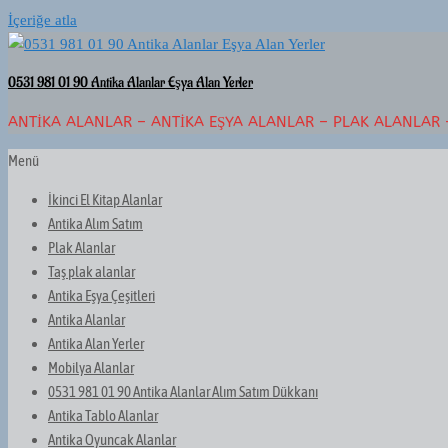
İçeriğe atla
0531 981 01 90 Antika Alanlar Eşya Alan Yerler
ANTIKA ALANLAR – ANTIKA EŞYA ALANLAR – PLAK ALANLAR 
Menü
İkinci El Kitap Alanlar
Antika Alım Satım
Plak Alanlar
Taş plak alanlar
Antika Eşya Çeşitleri
Antika Alanlar
Antika Alan Yerler
Mobilya Alanlar
0531 981 01 90 Antika Alanlar Alım Satım Dükkanı
Antika Tablo Alanlar
Antika Oyuncak Alanlar