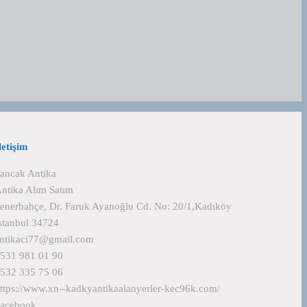
letişim
ancak Antika
ntika Alım Satım
enerbahçe, Dr. Faruk Ayanoğlu Cd. No: 20/1,Kadıköy
stanbul 34724
ntikaci77@gmail.com
531 981 01 90
532 335 75 06
ttps://www.xn--kadkyantikaalanyerler-kec96k.com/
acebook