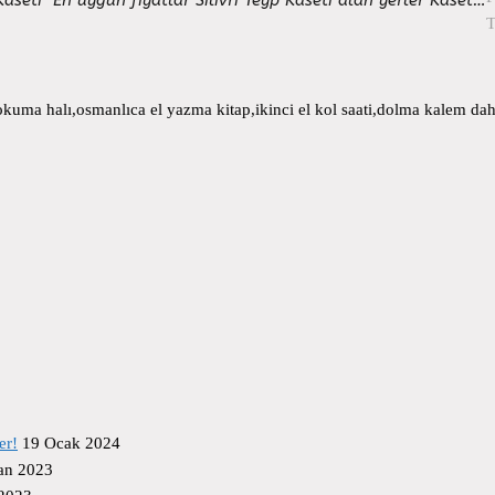
T
uma halı,osmanlıca el yazma kitap,ikinci el kol saati,dolma kalem daha
er!
19 Ocak 2024
an 2023