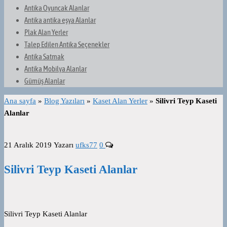
Antika Oyuncak Alanlar
Antika antika eşya Alanlar
Plak Alan Yerler
Talep Edilen Antika Seçenekler
Antika Satmak
Antika Mobilya Alanlar
Gümüş Alanlar
Ana sayfa
»
Blog Yazıları
»
Kaset Alan Yerler
»
Silivri Teyp Kaseti
Alanlar
21 Aralık 2019
Yazarı
ufks77
0
Silivri Teyp Kaseti Alanlar
Silivri Teyp Kaseti Alanlar