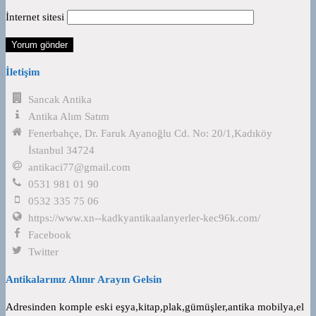
İnternet sitesi
İletişim
Sancak Antika
Antika Alım Satım
Fenerbahçe, Dr. Faruk Ayanoğlu Cd. No: 20/1,Kadıköy
İstanbul 34724
antikaci77@gmail.com
0531 981 01 90
0532 335 75 06
https://www.xn--kadkyantikaalanyerler-kec96k.com/
Facebook
Twitter
Antikalarınız Alınır Arayın Gelsin
Adresinden komple eski eşya,kitap,plak,gümüşler,antika mobilya,el