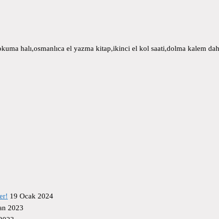
uma halı,osmanlıca el yazma kitap,ikinci el kol saati,dolma kalem daha
er!
19 Ocak 2024
an 2023