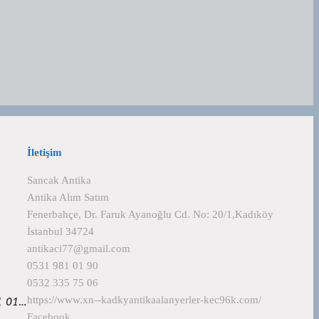
İletişim
Sancak Antika
Antika Alım Satım
Fenerbahçe, Dr. Faruk Ayanoğlu Cd. No: 20/1,Kadıköy
İstanbul 34724
antikaci77@gmail.com
0531 981 01 90
0532 335 75 06
https://www.xn--kadkyantikaalanyerler-kec96k.com/
81 01…
Facebook