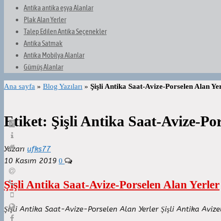
Antika antika eşya Alanlar
Plak Alan Yerler
Talep Edilen Antika Seçenekler
Antika Satmak
Antika Mobilya Alanlar
Gümüş Alanlar
Ana sayfa
»
Blog Yazıları
»
Şişli Antika Saat-Avize-Porselen Alan Ye
Etiket:
Şişli Antika Saat-Avize-Po
Yazarı
ufks77
10 Kasım 2019
0
Şişli Antika Saat-Avize-Porselen Alan Yerler
Şişli Antika Saat-Avize-Porselen Alan Yerler Şişli Antika Avi