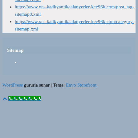
https://www.xn--kadkyantikaalanyerler-kec96k.com/post_tag-
sitemap8.xml
https://www.xn--kadkyantikaalanyerler-kec96k.com/category-
sitemap.xml
Sitemap
WordPress
gururla sunar
|
Tema:
Envo Storefront
Call Now Button