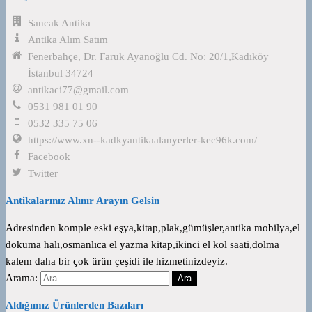
Sancak Antika
Antika Alım Satım
Fenerbahçe, Dr. Faruk Ayanoğlu Cd. No: 20/1,Kadıköy
İstanbul 34724
antikaci77@gmail.com
0531 981 01 90
0532 335 75 06
https://www.xn--kadkyantikaalanyerler-kec96k.com/
Facebook
Twitter
Antikalarınız Alınır Arayın Gelsin
Adresinden komple eski eşya,kitap,plak,gümüşler,antika mobilya,el
dokuma halı,osmanlıca el yazma kitap,ikinci el kol saati,dolma
kalem daha bir çok ürün çeşidi ile hizmetinizdeyiz.
Arama:
Aldığımız Ürünlerden Bazıları