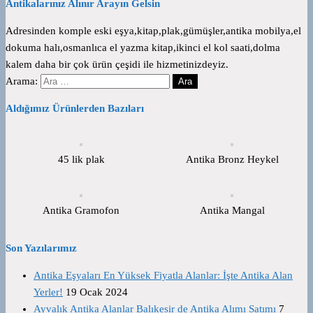
Antikalarınız Alınır Arayın Gelsin
Adresinden komple eski eşya,kitap,plak,gümüşler,antika mobilya,el
dokuma halı,osmanlıca el yazma kitap,ikinci el kol saati,dolma
kalem daha bir çok ürün çeşidi ile hizmetinizdeyiz.
Arama:
Aldığımız Ürünlerden Bazıları
45 lik plak
Antika Bronz Heykel
Antika Gramofon
Antika Mangal
Son Yazılarımız
Antika Eşyaları En Yüksek Fiyatla Alanlar: İşte Antika Alan
Yerler!
19 Ocak 2024
Ayvalık Antika Alanlar Balıkesir de Antika Alımı Satımı
7