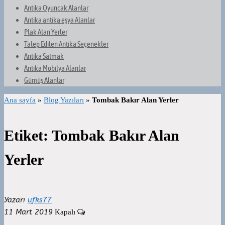
Antika Oyuncak Alanlar
Antika antika eşya Alanlar
Plak Alan Yerler
Talep Edilen Antika Seçenekler
Antika Satmak
Antika Mobilya Alanlar
Gümüş Alanlar
Ana sayfa
»
Blog Yazıları
»
Tombak Bakır Alan Yerler
Etiket:
Tombak Bakır Alan
Yerler
Yazarı
ufks77
11 Mart 2019
Kapalı