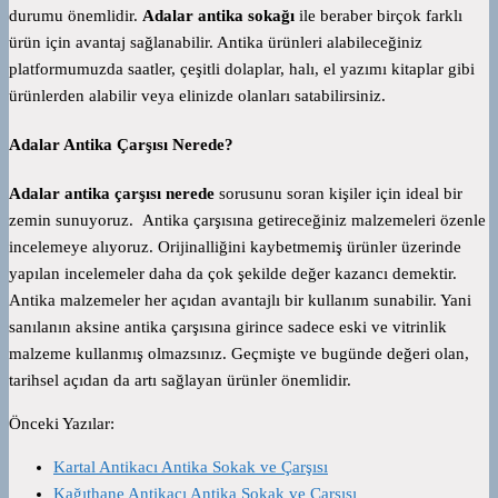
durumu önemlidir.
Adalar antika sokağı
ile beraber birçok farklı
ürün için avantaj sağlanabilir. Antika ürünleri alabileceğiniz
platformumuzda saatler, çeşitli dolaplar, halı, el yazımı kitaplar gibi
ürünlerden alabilir veya elinizde olanları satabilirsiniz.
Adalar Antika Çarşısı Nerede?
Adalar antika çarşısı nerede
sorusunu soran kişiler için ideal bir
zemin sunuyoruz. Antika çarşısına getireceğiniz malzemeleri özenle
incelemeye alıyoruz. Orijinalliğini kaybetmemiş ürünler üzerinde
yapılan incelemeler daha da çok şekilde değer kazancı demektir.
Antika malzemeler her açıdan avantajlı bir kullanım sunabilir. Yani
sanılanın aksine antika çarşısına girince sadece eski ve vitrinlik
malzeme kullanmış olmazsınız. Geçmişte ve bugünde değeri olan,
tarihsel açıdan da artı sağlayan ürünler önemlidir.
Önceki Yazılar:
Kartal Antikacı Antika Sokak ve Çarşısı
Kağıthane Antikacı Antika Sokak ve Çarşısı