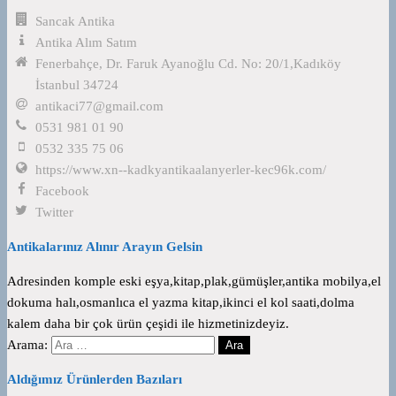
Sancak Antika
Antika Alım Satım
Fenerbahçe, Dr. Faruk Ayanoğlu Cd. No: 20/1,Kadıköy
İstanbul 34724
antikaci77@gmail.com
0531 981 01 90
0532 335 75 06
https://www.xn--kadkyantikaalanyerler-kec96k.com/
Facebook
Twitter
Antikalarınız Alınır Arayın Gelsin
Adresinden komple eski eşya,kitap,plak,gümüşler,antika mobilya,el
dokuma halı,osmanlıca el yazma kitap,ikinci el kol saati,dolma
kalem daha bir çok ürün çeşidi ile hizmetinizdeyiz.
Arama:
Aldığımız Ürünlerden Bazıları