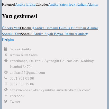
Kategori
Antika Elbise
Etiketler
Antika Saten İpek Kaftan Alanlar
Yazı gezinmesi
Önceki Yazı
Önceki
Antika Osmanlı Gümüş Buhurdan Alanlar
Sonraki Yazı
Sonraki
Antika Siyah Beyaz Resim Alanlar
İletişim
Sancak Antika
Antika Alım Satım
Fenerbahçe, Dr. Faruk Ayanoğlu Cd. No: 20/1,Kadıköy
İstanbul 34724
antikaci77@gmail.com
0531 981 01 90
0532 335 75 06
https://www.xn--kadkyantikaalanyerler-kec96k.com/
Facebook
Twitter