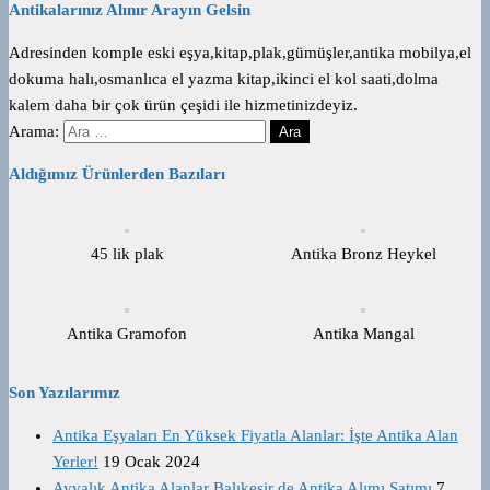
Antikalarınız Alınır Arayın Gelsin
Adresinden komple eski eşya,kitap,plak,gümüşler,antika mobilya,el
dokuma halı,osmanlıca el yazma kitap,ikinci el kol saati,dolma
kalem daha bir çok ürün çeşidi ile hizmetinizdeyiz.
Arama:
Aldığımız Ürünlerden Bazıları
45 lik plak
Antika Bronz Heykel
Antika Gramofon
Antika Mangal
Son Yazılarımız
Antika Eşyaları En Yüksek Fiyatla Alanlar: İşte Antika Alan
Yerler!
19 Ocak 2024
Ayvalık Antika Alanlar Balıkesir de Antika Alımı Satımı
7