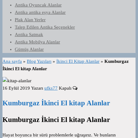
Antika Oyuncak Alanlar
Antika antika eşya Alanlar
Plak Alan Yerler
Talep Edilen Antika Seçenekler
Antika Satmak
Antika Mobilya Alanlar
Gümüş Alanlar
Ana sayfa
»
Blog Yazıları
»
İkinci El Kitap Alanlar
»
Kumburgaz
İkinci El kitap Alanlar
16 Eylül 2019
Yazarı
ufks77
Kapalı
Kumburgaz İkinci El kitap Alanlar
Kumburgaz İkinci El kitap Alanlar
Hayat boyunca bir sürü problemlerle uğraşırız. Ve bunların