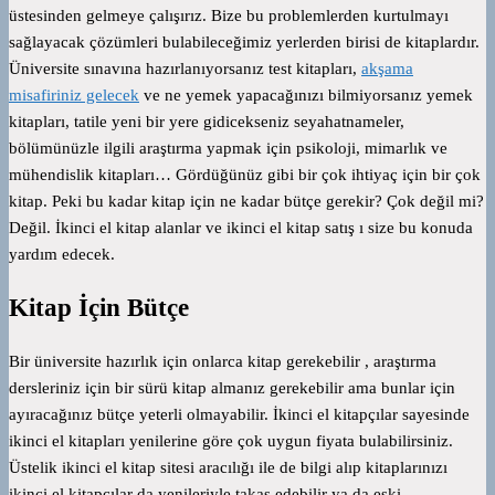
üstesinden gelmeye çalışırız. Bize bu problemlerden kurtulmayı
sağlayacak çözümleri bulabileceğimiz yerlerden birisi de kitaplardır.
Üniversite sınavına hazırlanıyorsanız test kitapları,
akşama
misafiriniz gelecek
ve ne yemek yapacağınızı bilmiyorsanız yemek
kitapları, tatile yeni bir yere gidicekseniz seyahatnameler,
bölümünüzle ilgili araştırma yapmak için psikoloji, mimarlık ve
mühendislik kitapları… Gördüğünüz gibi bir çok ihtiyaç için bir çok
kitap. Peki bu kadar kitap için ne kadar bütçe gerekir? Çok değil mi?
Değil. İkinci el kitap alanlar ve ikinci el kitap satış ı size bu konuda
yardım edecek.
Kitap İçin Bütçe
Bir üniversite hazırlık için onlarca kitap gerekebilir , araştırma
dersleriniz için bir sürü kitap almanız gerekebilir ama bunlar için
ayıracağınız bütçe yeterli olmayabilir. İkinci el kitapçılar sayesinde
ikinci el kitapları yenilerine göre çok uygun fiyata bulabilirsiniz.
Üstelik ikinci el kitap sitesi aracılığı ile de bilgi alıp kitaplarınızı
ikinci el kitapçılar da yenileriyle takas edebilir ya da eski