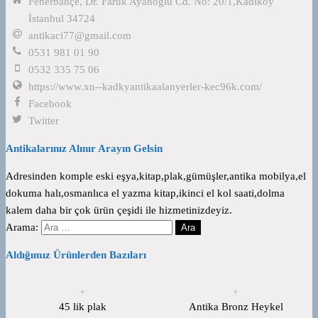
Fenerbahçe, Dr. Faruk Ayanoğlu Cd. No: 20/1,Kadıköy
İstanbul 34724
antikaci77@gmail.com
0531 981 01 90
0532 335 75 06
https://www.xn--kadkyantikaalanyerler-kec96k.com/
Facebook
Twitter
Antikalarınız Alınır Arayın Gelsin
Adresinden komple eski eşya,kitap,plak,gümüşler,antika mobilya,el
dokuma halı,osmanlıca el yazma kitap,ikinci el kol saati,dolma
kalem daha bir çok ürün çeşidi ile hizmetinizdeyiz.
Arama:
Aldığımız Ürünlerden Bazıları
45 lik plak
Antika Bronz Heykel