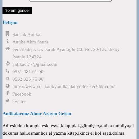
İletişim
Sancak Antika
Antika Alım Satım
Fenerbahçe, Dr. Faruk Ayanoğlu Cd. No: 20/1,Kadıköy
İstanbul 34724
antikaci77@gmail.com
0531 981 01 90
0532 335 75 06
https://www.xn--kadkyantikaalanyerler-kec96k.com/
Facebook
Twitter
Antikalarınız Alınır Arayın Gelsin
Adresinden komple eski eşya,kitap,plak,gümüşler,antika mobilya,el
dokuma halı,osmanlıca el yazma kitap,ikinci el kol saati,dolma