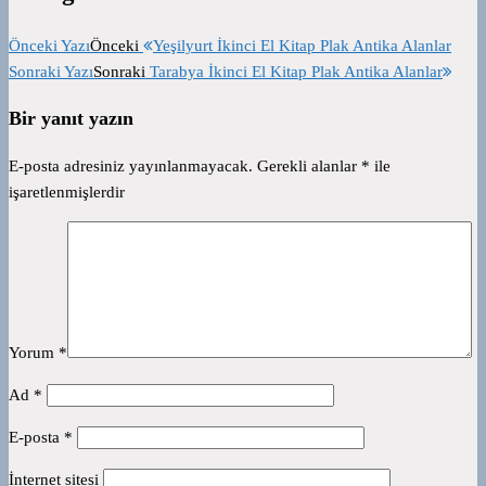
Önceki Yazı
Önceki
Yeşilyurt İkinci El Kitap Plak Antika Alanlar
Sonraki Yazı
Sonraki
Tarabya İkinci El Kitap Plak Antika Alanlar
Bir yanıt yazın
E-posta adresiniz yayınlanmayacak.
Gerekli alanlar
*
ile
işaretlenmişlerdir
Yorum
*
Ad
*
E-posta
*
İnternet sitesi