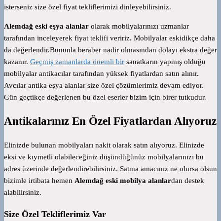
isterseniz size özel fiyat tekliflerimizi dinleyebilirsiniz.
Alemdağ eski eşya alanlar
olarak mobilyalarınızı uzmanlar
tarafından inceleyerek fiyat teklifi veririz. Mobilyalar eskidikçe daha
da değerlendir.Bununla beraber nadir olmasından dolayı ekstra değer
kazanır.
Geçmiş zamanlarda önemli bir
sanatkarın yapmış olduğu
mobilyalar antikacılar tarafından yüksek fiyatlardan satın alınır.
Avcılar antika eşya alanlar size özel çözümlerimiz devam ediyor.
Gün geçtikçe değerlenen bu özel eserler bizim için birer tutkudur.
Antikalarınız En Özel Fiyatlardan Alıyoruz
Elinizde bulunan mobilyaları nakit olarak satın alıyoruz. Elinizde
eksi ve kıymetli olabileceğiniz düşündüğünüz mobilyalarınızı bu
adres üzerinde değerlendirebilirsiniz. Satma amacınız ne olursa olsun
bizimle irtibata hemen
Alemdağ eski mobilya alanlar
dan destek
alabilirsiniz.
Size Özel Tekliflerimiz Var