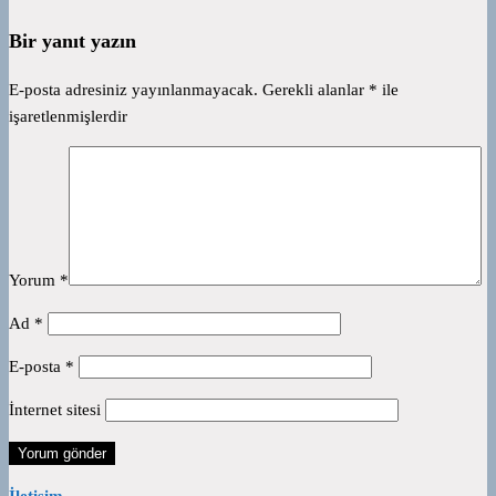
Bir yanıt yazın
E-posta adresiniz yayınlanmayacak.
Gerekli alanlar
*
ile
işaretlenmişlerdir
Yorum
*
Ad
*
E-posta
*
İnternet sitesi
İletişim