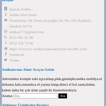
Sancak Antika
Antika Alım Satım
Fenerbahçe, Dr. Faruk Ayanoğlu Cd. No: 20/1,Kadıköy
İstanbul 34724
antikaci77@gmail.com
0531 981 01 90
0532 335 75 06
https://www.xn--kadkyantikaalanyerler-kec96k.com/
Facebook
Twitter
Antikalarınız Alınır Arayın Gelsin
Adresinden komple eski eşya,kitap,plak,gümüşler,antika mobilya,el
dokuma halı,osmanlıca el yazma kitap,ikinci el kol saati,dolma
kalem daha bir çok ürün çeşidi ile hizmetinizdeyiz.
Arama:
Aldığımız Ürünlerden Bazıları