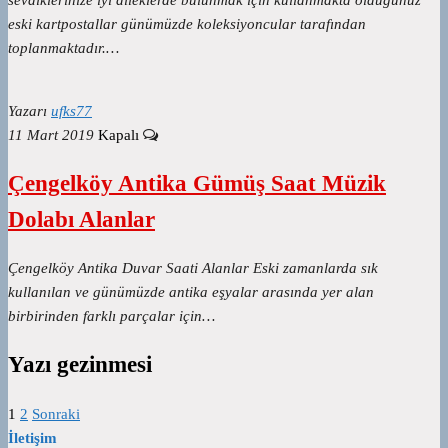
sevdiklerinize iyi dileklerde bulunmak için kullanmakta olduğunuz
eski kartpostallar günümüzde koleksiyoncular tarafından
toplanmaktadır.…
Yazarı
ufks77
11 Mart 2019
Kapalı
Çengelköy Antika Gümüş Saat Müzik
Dolabı Alanlar
Çengelköy Antika Duvar Saati Alanlar Eski zamanlarda sık
kullanılan ve günümüzde antika eşyalar arasında yer alan
birbirinden farklı parçalar için…
Yazı gezinmesi
1
2
Sonraki
İletişim