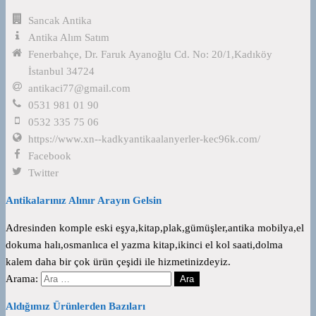
Sancak Antika
Antika Alım Satım
Fenerbahçe, Dr. Faruk Ayanoğlu Cd. No: 20/1,Kadıköy
İstanbul 34724
antikaci77@gmail.com
0531 981 01 90
0532 335 75 06
https://www.xn--kadkyantikaalanyerler-kec96k.com/
Facebook
Twitter
Antikalarınız Alınır Arayın Gelsin
Adresinden komple eski eşya,kitap,plak,gümüşler,antika mobilya,el
dokuma halı,osmanlıca el yazma kitap,ikinci el kol saati,dolma
kalem daha bir çok ürün çeşidi ile hizmetinizdeyiz.
Arama:
Aldığımız Ürünlerden Bazıları