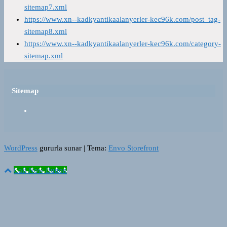
sitemap7.xml
https://www.xn--kadkyantikaalanyerler-kec96k.com/post_tag-
sitemap8.xml
https://www.xn--kadkyantikaalanyerler-kec96k.com/category-
sitemap.xml
Sitemap
WordPress
gururla sunar
|
Tema:
Envo Storefront
Call Now Button