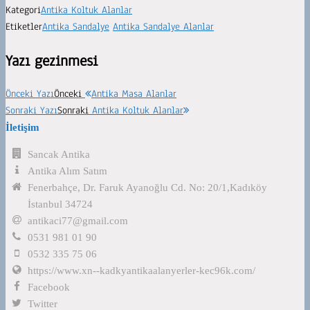
Kategori
Antika Koltuk Alanlar
Etiketler
Antika Sandalye
Antika Sandalye Alanlar
Yazı gezinmesi
Önceki Yazı
Önceki
Antika Masa Alanlar
Sonraki Yazı
Sonraki
Antika Koltuk Alanlar
İletişim
Sancak Antika
Antika Alım Satım
Fenerbahçe, Dr. Faruk Ayanoğlu Cd. No: 20/1,Kadıköy
İstanbul 34724
antikaci77@gmail.com
0531 981 01 90
0532 335 75 06
https://www.xn--kadkyantikaalanyerler-kec96k.com/
Facebook
Twitter