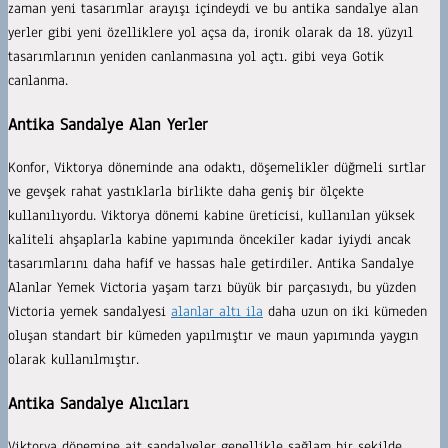
zaman yeni tasarımlar arayışı içindeydi ve bu antika sandalye alan
yerler gibi yeni özelliklere yol açsa da, ironik olarak da 18. yüzyıl
tasarımlarının yeniden canlanmasına yol açtı. gibi veya Gotik
canlanma.
Antika Sandalye Alan Yerler
Konfor, Viktorya döneminde ana odaktı, döşemelikler düğmeli sırtlar
ve gevşek rahat yastıklarla birlikte daha geniş bir ölçekte
kullanılıyordu. Viktorya dönemi kabine üreticisi, kullanılan yüksek
kaliteli ahşaplarla kabine yapımında öncekiler kadar iyiydi ancak
tasarımlarını daha hafif ve hassas hale getirdiler. Antika Sandalye
Alanlar Yemek Victoria yaşam tarzı büyük bir parçasıydı, bu yüzden
Victoria yemek sandalyesi
alanlar altı ila
daha uzun on iki kümeden
oluşan standart bir kümeden yapılmıştır ve maun yapımında yaygın
olarak kullanılmıştır.
Antika Sandalye Alıcıları
Viktorya dönemine ait sandalyeler genellikle sağlam bir şekilde